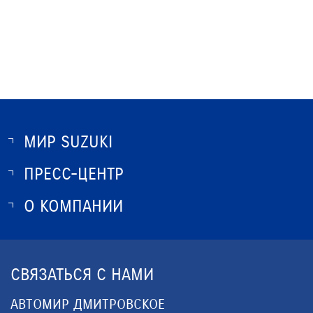
МИР SUZUKI
ПРЕСС-ЦЕНТР
О SUZUKI
ИСТОРИЯ SUZUKI
О КОМПАНИИ
НОВОСТИ
ПРОГРАММА ЛОЯЛЬНОСТИ
О КОМПАНИИ
ОПТОВЫЕ ПРОДАЖИ ЗАПЧАСТЕЙ
КОНТАКТЫ
СВЯЗАТЬСЯ С НАМИ
ЮРИДИЧЕСКАЯ ИНФОРМАЦИЯ
АВТОМИР ДМИТРОВСКОЕ