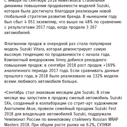
С января по сентябрь 2018 наметилась стабильная
динамика повышения продаваемости моделей Suzuki,
которая была достигнута благодаря реализации новой
глобальной стратегии развития бренда. В нынешнем году
был сбыт 4 051 экземпляр, что выше на 48% по сравнению
с результатами 2017 года, когда продали 3 267
автомобилей.
Флагманом продаж в очередной раз стала популярная
модель Suzuki Vitara, которая демонстрирует самую
высокую тенденцию по продаваемости с начала года.
Компактный внедорожник Jimny добился рекордного
повышения продаж: в сентябре 2018 рост продаж +169%
аналогичного периода 2017 года. Если сравнивать данные
прошлого года, в 2018 было реализовано на 132% модели
всеми любимого автомобиля больше.
«Сентябрь стал знаковым месяцем для Suzuki. В этом
месяце мы запустили в продажу смелый автомобиль Suzuki
SX4, созданный в коллаборации со стрит-арт художником
Анатолием Akue, провели семейный праздник Suzuki Fest
2018 для владельцев автомобилей Suzuki, поддержали
Чемпионат России по виниловому стайлингу Russian WRAP
Masters 2018. При общем росте рынка на 6.2%, СУЗУКИ