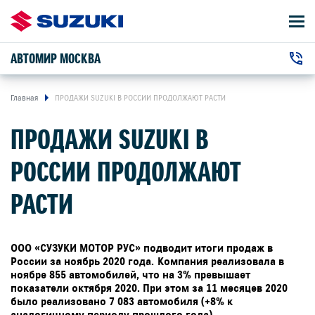
АВТОМИР МОСКВА
АВТОМОБИЛИ
+7 (495) 127-93-43
ВЛАДЕЛЬЦАМ
г. Москва, Дмитровское шоссе, 98с1
Главная
ПРОДАЖИ SUZUKI В РОССИИ ПРОДОЛЖАЮТ РАСТИ
ПРОДАЖИ SUZUKI В
О КОМПАНИИ
+7 (495) 127-85-34
г. Москва, Иркутская улица, 5/6с1
РОССИИ ПРОДОЛЖАЮТ
КОНТАКТЫ
РАСТИ
НОВОСТИ
ООО «СУЗУКИ МОТОР РУС» подводит итоги продаж в
России за ноябрь 2020 года.
Компания реализовала в
ноябре 855 автомобилей, что на 3% превышает
ЗАКАЗАТЬ ЗВОНОК
показатели октября 2020. При этом за 11 месяцев 2020
было реализовано 7 083 автомобиля (+8% к