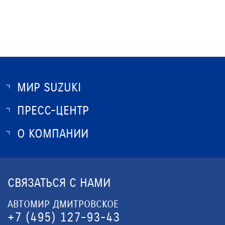
МИР SUZUKI
ПРЕСС-ЦЕНТР
О SUZUKI
ИСТОРИЯ SUZUKI
О КОМПАНИИ
НОВОСТИ
ПРОГРАММА ЛОЯЛЬНОСТИ
О КОМПАНИИ
ОПТОВЫЕ ПРОДАЖИ ЗАПЧАСТЕЙ
КОНТАКТЫ
СВЯЗАТЬСЯ С НАМИ
ЮРИДИЧЕСКАЯ ИНФОРМАЦИЯ
АВТОМИР ДМИТРОВСКОЕ
+7 (495) 127-93-43