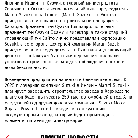
Японии в Индии г-н Сузуки, а главный министр штата
Харьяна г-н Хаттар и исполнительный вице-председатель
Maruti Suzuki India Limited (Maruti Suzuki) г-н Аюкава
присутствовали онлайн со строительной площадки в
Харходе. Президент г-н Сузуки Тошихиро, почетный
президент г-н Сузуки Осаму и директор, а также старший
управляющий г-н Сайто лично представляли корпорацию
Suzuki, а со стороны дочерней компании Maruti Suzuki
присутствовали председатель г-н Бхаргава и управляющий
директор г-н Такеучи. Участники церемонии пожелали
успехов в строительстве заводов, соблюдения сроков и
норм безопасности.
Возведение предприятий начнётся в ближайшее время. К
2025 г. дочерняя компания Suzuki в Индии - Maruti Suzuki -
планирует завершить строительство завода в Харходе: по
плану он будет выпускать 250 тыс. автомобилей в год. А на
следующий год другая дочерняя компания – Suzuki Motor
Gujarat Private Limited – введёт в эксплуатацию
аккумуляторный завод, который будет производить
элементы питания для электрокаров.