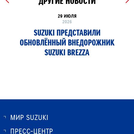
ДРУГИЕ НОВОСТИ
29 ИЮЛЯ
2026
SUZUKI ПРЕДСТАВИЛИ
ОБНОВЛЁННЫЙ ВНЕДОРОЖНИК
SUZUKI BREZZA
МИР SUZUKI
ПРЕСС-ЦЕНТР
О SUZUKI