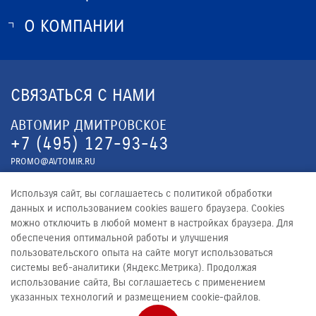
ИСТОРИЯ SUZUKI
О КОМПАНИИ
НОВОСТИ
ПРОГРАММА ЛОЯЛЬНОСТИ
О КОМПАНИИ
ОПТОВЫЕ ПРОДАЖИ ЗАПЧАСТЕЙ
КОНТАКТЫ
СВЯЗАТЬСЯ С НАМИ
ЮРИДИЧЕСКАЯ ИНФОРМАЦИЯ
АВТОМИР ДМИТРОВСКОЕ
+7 (495) 127-93-43
PROMO@AVTOMIR.RU
АВТОМИР ИРКУТСКАЯ
Используя сайт, вы соглашаетесь с политикой обработки
+7 (495) 127-85-34
данных и использованием cookies вашего браузера. Cookies
можно отключить в любой момент в настройках браузера. Для
PROMO@AVTOMIR.RU
обеспечения оптимальной работы и улучшения
пользовательского опыта на сайте могут использоваться
системы веб-аналитики (Яндекс.Метрика). Продолжая
использование сайта, Вы соглашаетесь с применением
указанных технологий и размещением cookie-файлов.
© 2026
АВТОМИР МОСКВА