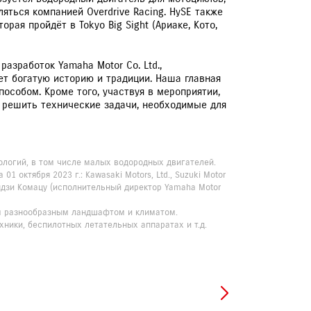
ться компанией Overdrive Racing. HySE также
рая пройдёт в Tokyo Big Sight (Ариаке, Кото,
азработок Yamaha Motor Co. Ltd.,
ет богатую историю и традиции. Наша главная
особом. Кроме того, участвуя в мероприятии,
решить технические задачи, необходимые для
хнологий, в том числе малых водородных двигателей.
 октября 2023 г.: Kawasaki Motors, Ltd., Suzuki Motor
ь: Кэндзи Комацу (исполнительный директор Yamaha Motor
мым разнообразным ландшафтом и климатом.
ники, беспилотных летательных аппаратах и т.д.