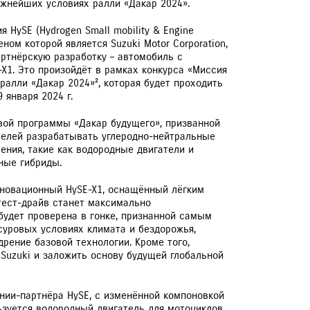
ожнейших условиях ралли «Дакар 2024».
 HySE (Hydrogen Small mobility & Engine
ном которой является Suzuki Motor Corporation,
ртнёрскую разработку – автомобиль с
X1. Это произойдёт в рамках конкурса «Миссия
 ралли «Дакар 2024»², которая будет проходить
 января 2024 г.
ЕРВИСНЫЕ КАМПАНИИ
овой программы «Дакар будущего», призванной
телей разрабатывать углеродно-нейтральные
ения, такие как водородные двигатели и
ные гибриды.
нновационный HySE-X1, оснащённый лёгким
тест-драйв станет максимально
будет проверена в гонке, признанной самым
суровых условиях климата и бездорожья,
рение базовой технологии. Кроме того,
 Suzuki и заложить основу будущей глобальной
пании-партнёра HySE, с изменённой компоновкой
ьзуется водородный двигатель для мотоциклов,