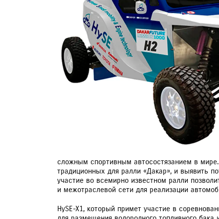
СЛЕСАРНЫЙ РЕМОНТ
КОМПЬЮТЕРНАЯ ДИАГНОСТИКА
ЗАПИСЬ НА ТО
сложным спортивным автосостязанием в мире. 
традиционных для ралли «Дакар», и выявить по
участие во всемирно известном ралли позволит
и межотраслевой сети для реализации автомоб
HySE-X1, который примет участие в соревновани
для размещения водородного топливного бака и