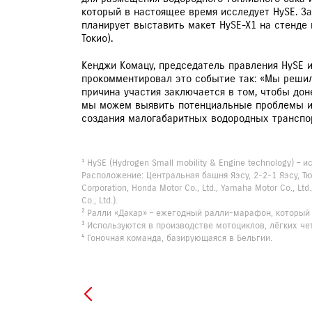
который в настоящее время исследует HySE. За
планирует выставить макет HySE-X1 на стенде пр
Токио).
Кенджи Комацу, председатель правления HySE и
прокомментировал это событие так: «Мы решили
причина участия заключается в том, чтобы дон
мы можем выявить потенциальные проблемы и 
создания малогабаритных водородных транспо
¹ HySE (Hydrogen Small mobility & Engine technology)
Расположение: Центральная башня Яэсу, 2-2-1 Яэсу, Тюо
Corporation, Honda Motor Co., Ltd., Yamaha Motor Co., L
Co., Ltd.).
² Ралли «Дакар» – ежегодный ралли-марафон, который
³ Используются в производстве мотоциклов, лёгких че
⁴ Гоночная команда, базирующаяся в Бельгии.