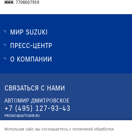
ИНН
: 7708607959
МИР SUZUKI
ПРЕСС-ЦЕНТР
О SUZUKI
ИСТОРИЯ SUZUKI
О КОМПАНИИ
НОВОСТИ
ПРОГРАММА ЛОЯЛЬНОСТИ
О КОМПАНИИ
ОПТОВЫЕ ПРОДАЖИ ЗАПЧАСТЕЙ
КОНТАКТЫ
СВЯЗАТЬСЯ С НАМИ
ЮРИДИЧЕСКАЯ ИНФОРМАЦИЯ
АВТОМИР ДМИТРОВСКОЕ
+7 (495) 127-93-43
PROMO@AVTOMIR.RU
АВТОМИР ИРКУТСКАЯ
Используя сайт, вы соглашаетесь с политикой обработки