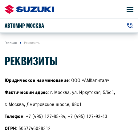
АВТОМИР МОСКВА
АВТОМОБИЛИ
+7 (495) 127-93-43
ВЛАДЕЛЬЦАМ
г. Москва, Дмитровское шоссе, 98с1
Главная
Реквизиты
РЕКВИЗИТЫ
О КОМПАНИИ
+7 (495) 127-85-34
г. Москва, Иркутская улица, 5/6с1
КОНТАКТЫ
Юридическое наименование
: ООО «АМКапитал»
НОВОСТИ
Фактический адрес
: г. Москва, ул. Иркутская, 5/6с1,
г. Москва, Дмитровское шоссе, 98с1
Телефон
: +7 (495) 127-85-34, +7 (495) 127-93-43
ЗАКАЗАТЬ ЗВОНОК
ОГРН
: 5067746028312